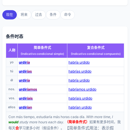
现在
将来
过去
条件
命令
条件时态
简单条件式
复合条件式
人称
(Indicativo condicional simple)
(Indicativo condicional compuesto)
yo
urdir
ía
habría urdido
tú
urdir
ías
habrías urdido
él
urdir
ía
habría urdido
nos.
urdir
íamos
habríamos urdido
vos.
urdir
íais
habríais urdido
ellos
urdir
ían
habrían urdido
Con más tiempo, estudiaría más horas cada día.
With more time, I
would
study more hours each day.
（简单条件式）
如果有更多时间，我
【简单条件式用法：表示假
每天
会
学习更多小时（假设条件）。