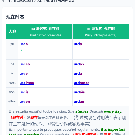
现在时态
📖 陈述式-现在时
📖 虚拟式-现在时
人称
(Indicativo presente)
(Subjuntivo presente)
yo
urd
o
urd
a
→
tú
urd
es
urd
as
él
urd
e
urd
a
nos.
urd
imos
urd
amos
vos.
urd
ís
urd
áis
ellos
urd
en
urd
an
Ella estudia español todos los días.
She
studies
Spanish
every day
.
【陈述式现在时用法：表示现
（现在时）
她
现在
每天都学西班牙语。
在正在进行的动作、习惯性动作或客观事实】
Es importante que tú practiques español regularmente.
It is important
that
you
practice
Spanish regularly.
（虚拟式现在时）
你
应该
定期练习