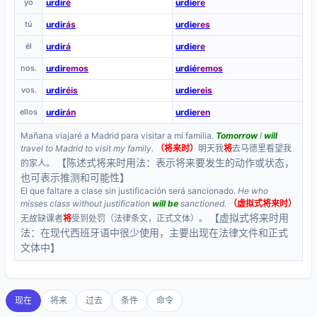
yo
urdir
é
urdie
re
tú
urdir
ás
urdie
res
él
urdir
á
urdie
re
nos.
urdir
emos
urdié
remos
vos.
urdir
éis
urdie
reis
ellos
urdir
án
urdie
ren
Mañana viajaré a Madrid para visitar a mi familia.
Tomorrow
I
will
travel to Madrid to visit my family.
（将来时）
明天我
将
去马德里看望我
【陈述式将来时用法：表示将来要发生的动作或状态，
的家人。
也可表示推测和可能性】
El que faltare a clase sin justificación será sancionado.
He who
misses class without justification
will be
sanctioned.
（虚拟式将来时）
【虚拟式将来时用
无故缺课者
将
受到处罚（法律条文，正式文体）。
法：在现代西班牙语中很少使用，主要出现在法律文件和正式
文体中】
现在
将来
过去
条件
命令