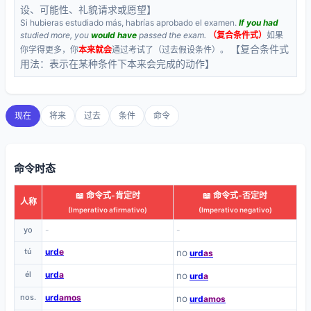
设、可能性、礼貌请求或愿望】
Si hubieras estudiado más, habrías aprobado el examen.
If you had
studied more, you
would have
passed the exam.
（复合条件式）
如果
【复合条件式
你学得更多，你
本来就会
通过考试了（过去假设条件）。
用法：表示在某种条件下本来会完成的动作】
现在
将来
过去
条件
命令
命令时态
📖 命令式-肯定时
📖 命令式-否定时
人称
(Imperativo afirmativo)
(Imperativo negativo)
yo
-
-
tú
urd
e
no
urd
as
él
urd
a
no
urd
a
nos.
urd
amos
no
urd
amos