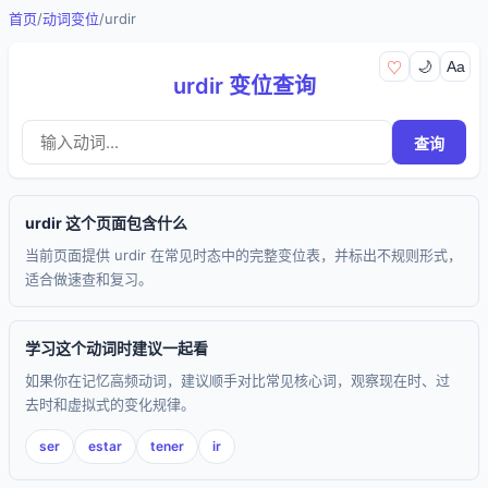
首页
/
动词变位
/
urdir
🌙
Aa
♡
urdir 变位查询
查询
urdir 这个页面包含什么
当前页面提供 urdir 在常见时态中的完整变位表，并标出不规则形式，
适合做速查和复习。
学习这个动词时建议一起看
如果你在记忆高频动词，建议顺手对比常见核心词，观察现在时、过
去时和虚拟式的变化规律。
ser
estar
tener
ir