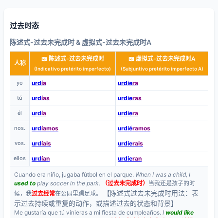
过去时态
陈述式-过去未完成时 & 虚拟式-过去未完成时A
📖 陈述式-过去未完成时
📖 虚拟式-过去未完成时A
人称
(Indicativo pretérito imperfecto)
(Subjuntivo pretérito imperfecto A)
yo
urd
ía
urdie
ra
tú
urd
ías
urdie
ras
él
urd
ía
urdie
ra
nos.
urd
íamos
urdié
ramos
vos.
urd
íais
urdie
rais
ellos
urd
ían
urdie
ran
Cuando era niño, jugaba fútbol en el parque.
When I was a child, I
used to
play soccer in the park.
（过去未完成时）
当我还是孩子的时
【陈述式过去未完成时用法：表
候，我
过去经常
在公园里踢足球。
示过去持续或重复的动作，或描述过去的状态和背景】
Me gustaría que tú vinieras a mi fiesta de cumpleaños.
I
would like