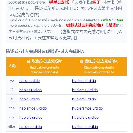
book at the bookstore.
（简单过去时）
昨天我在书店
买了
一本新书（动
【陈述式简单过去时用法：表示在过去某个具体时
作已完成）。
间点完成的动作】
Ojalá que él tuviese más paciencia con los estudiantes.
I
wish
he
had
more patience with the students.
（虚拟式过去未完成时B）
我
希望
他对
【虚拟式过去未完成时B用法：与A
学生更有耐心（愿望，B式）。
式用法相同，主要在某些地区更常用】
陈述式-过去完成时 & 虚拟式-过去完成时A
📖 陈述式-过去完成时
📖 虚拟式-过去完成时A
人称
(Indicativo pretérito
(Subjuntivo pretérito
pluscuamperfecto)
pluscuamperfecto A)
yo
había urdido
hubiera urdido
tú
habías urdido
hubieras urdido
él
había urdido
hubiera urdido
nos.
habíamos urdido
hubiéramos urdido
vos.
habíais urdido
hubierais urdido
ellos
habían urdido
hubieran urdido