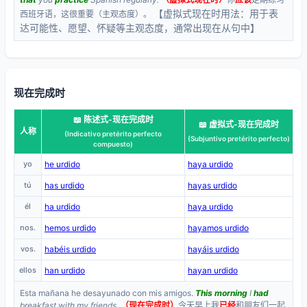
【虚拟式现在时用法：用于表
西班牙语，这很重要（主观态度）。
达可能性、愿望、怀疑等主观态度，通常出现在从句中】
现在完成时
📖 陈述式-现在完成时
📖 虚拟式-现在完成时
人称
(Indicativo pretérito perfecto
(Subjuntivo pretérito perfecto)
compuesto)
yo
he urdido
haya urdido
tú
has urdido
hayas urdido
él
ha urdido
haya urdido
nos.
hemos urdido
hayamos urdido
vos.
habéis urdido
hayáis urdido
ellos
han urdido
hayan urdido
Esta mañana he desayunado con mis amigos.
This morning
I
had
breakfast with my friends.
（现在完成时）
今天早上我
已经
和朋友们一起