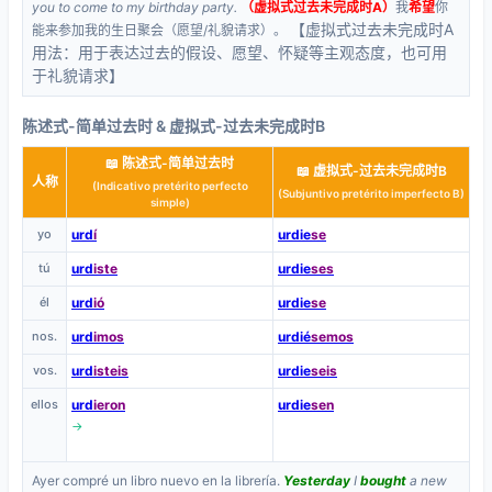
you to come to my birthday party.
（虚拟式过去未完成时A）
我
希望
你
【虚拟式过去未完成时A
能来参加我的生日聚会（愿望/礼貌请求）。
用法：用于表达过去的假设、愿望、怀疑等主观态度，也可用
于礼貌请求】
陈述式-简单过去时 & 虚拟式-过去未完成时B
📖 陈述式-简单过去时
📖 虚拟式-过去未完成时B
人称
(Indicativo pretérito perfecto
(Subjuntivo pretérito imperfecto B)
simple)
yo
urd
í
urdie
se
tú
urd
iste
urdie
ses
él
urd
ió
urdie
se
nos.
urd
imos
urdié
semos
vos.
urd
isteis
urdie
seis
ellos
urd
ieron
urdie
sen
→
Ayer compré un libro nuevo en la librería.
Yesterday
I
bought
a new