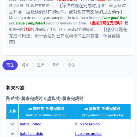
【陈述式现在完成时用法：表示从过
吃了早餐（对现在有影响）。
去开始一直延续到现在的动作，或对现在有影响的过去动作】
Me alegro de que hayas completado tu tarea a tiempo.
I am glad that
you
have completed
your homework on time.
（虚拟式现在完成时）
我
【虚拟式现在
很高兴你
已经
按时完成了作业（对已完成动作的情感）。
完成时用法：用于表达对已完成动作的主观态度、怀疑或情
感】
现在
将来
过去
条件
命令
将来时态
陈述式-将来完成时 & 虚拟式-将来完成时
📖 陈述式-将来完成时
📖 虚拟式-将来完成时
人称
(Indicativo futuro perfecto)
(Subjuntivo futuro perfecto)
yo
habré urdido
hubiere urdido
tú
habrás urdido
hubieres urdido