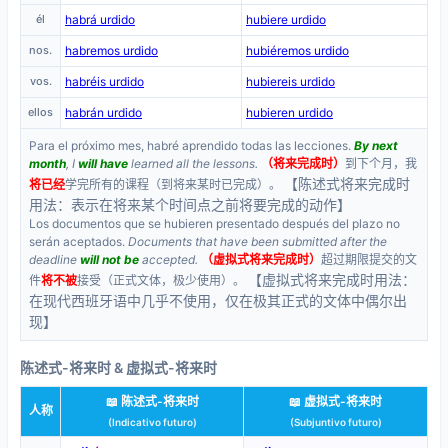
él
habrá urdido
hubiere urdido
nos.
habremos urdido
hubiéremos urdido
vos.
habréis urdido
hubiereis urdido
ellos
habrán urdido
hubieren urdido
Para el próximo mes, habré aprendido todas las lecciones.
By next
month
, I
will have
learned all the lessons.
（将来完成时）
到下个月，我
【陈述式将来完成时
将已经
学完所有的课程（到将来某时已完成）。
用法：表示在将来某个时间点之前将要完成的动作】
Los documentos que se hubieren presentado después del plazo no
serán aceptados.
Documents that have been submitted after the
deadline
will not be
accepted.
（虚拟式将来完成时）
超过期限提交的文
【虚拟式将来完成时用法：
件
将不被
接受（正式文体，极少使用）。
在现代西班牙语中几乎不使用，仅在极其正式的文体中偶尔出
现】
陈述式-将来时 & 虚拟式-将来时
📖 陈述式-将来时
📖 虚拟式-将来时
人称
(Indicativo futuro)
(Subjuntivo futuro)