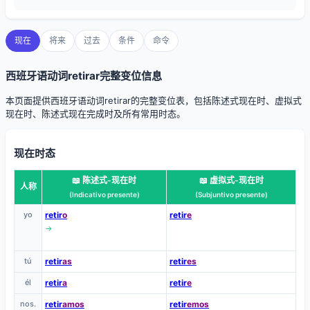
现在
将来
过去
条件
命令
西班牙语动词retirar完整变位信息
本页面提供西班牙语动词retirar的完整变位表，包括陈述式现在时、虚拟式
现在时、陈述式现在完成时及所有常用时态。
现在时态
📖 陈述式-现在时
📖 虚拟式-现在时
人称
(Indicativo presente)
(Subjuntivo presente)
yo
retir
o
retir
e
→
tú
retir
as
retir
es
él
retir
a
retir
e
nos.
retir
amos
retir
emos