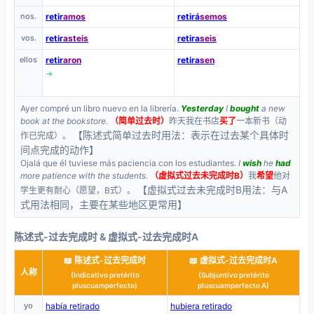
nos.
retir
amos
retirá
semos
vos.
retir
asteis
retira
seis
ellos
retir
aron
retira
sen
→
Ayer compré un libro nuevo en la librería.
Yesterday
I
bought
a new
book at the bookstore.
（简单过去时）
昨天我在书店
买了
一本新书（动
【陈述式简单过去时用法：表示在过去某个具体时
作已完成）。
间点完成的动作】
Ojalá que él tuviese más paciencia con los estudiantes.
I
wish
he
had
more patience with the students.
（虚拟式过去未完成时B）
我
希望
他对
【虚拟式过去未完成时B用法：与A
学生更有耐心（愿望，B式）。
式用法相同，主要在某些地区更常用】
陈述式-过去完成时 & 虚拟式-过去完成时A
📖 陈述式-过去完成时
📖 虚拟式-过去完成时A
人称
(Indicativo pretérito
(Subjuntivo pretérito
pluscuamperfecto)
pluscuamperfecto A)
yo
había retirado
hubiera retirado