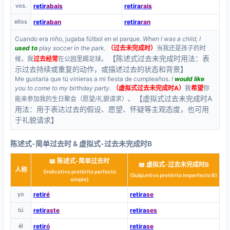
vos.
retir
abais
retira
rais
ellos
retir
aban
retira
ran
Cuando era niño, jugaba fútbol en el parque.
When I was a child, I
used to
play soccer in the park.
（过去未完成时）
当我还是孩子的时
【陈述式过去未完成时用法：表
候，我
过去经常
在公园里踢足球。
示过去持续或重复的动作，或描述过去的状态和背景】
Me gustaría que tú vinieras a mi fiesta de cumpleaños.
I
would like
you to come to my birthday party.
（虚拟式过去未完成时A）
我
希望
你
【虚拟式过去未完成时A
能来参加我的生日聚会（愿望/礼貌请求）。
用法：用于表达过去的假设、愿望、怀疑等主观态度，也可用
于礼貌请求】
陈述式-简单过去时 & 虚拟式-过去未完成时B
📖 陈述式-简单过去时
📖 虚拟式-过去未完成时B
人称
(Indicativo pretérito perfecto
(Subjuntivo pretérito imperfecto B)
simple)
yo
retir
é
retira
se
tú
retir
aste
retira
ses
él
retir
ó
retira
se