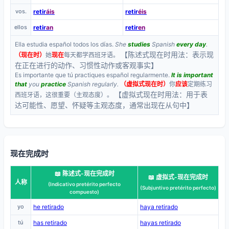
vos.
retir
áis
retir
éis
ellos
retir
an
retir
en
Ella estudia español todos los días.
She
studies
Spanish
every day
.
【陈述式现在时用法：表示现
（现在时）
她
现在
每天都学西班牙语。
在正在进行的动作、习惯性动作或客观事实】
Es importante que tú practiques español regularmente.
It is important
that
you
practice
Spanish regularly.
（虚拟式现在时）
你
应该
定期练习
【虚拟式现在时用法：用于表
西班牙语，这很重要（主观态度）。
达可能性、愿望、怀疑等主观态度，通常出现在从句中】
现在完成时
📖 陈述式-现在完成时
📖 虚拟式-现在完成时
人称
(Indicativo pretérito perfecto
(Subjuntivo pretérito perfecto)
compuesto)
yo
he retirado
haya retirado
tú
has retirado
hayas retirado