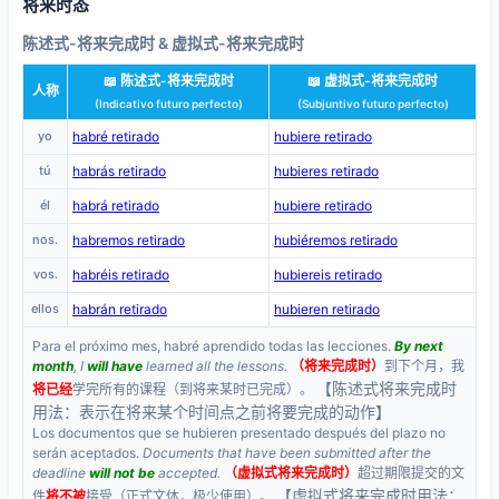
将来时态
陈述式-将来完成时 & 虚拟式-将来完成时
📖 陈述式-将来完成时
📖 虚拟式-将来完成时
人称
(Indicativo futuro perfecto)
(Subjuntivo futuro perfecto)
yo
habré retirado
hubiere retirado
tú
habrás retirado
hubieres retirado
él
habrá retirado
hubiere retirado
nos.
habremos retirado
hubiéremos retirado
vos.
habréis retirado
hubiereis retirado
ellos
habrán retirado
hubieren retirado
Para el próximo mes, habré aprendido todas las lecciones.
By next
month
, I
will have
learned all the lessons.
（将来完成时）
到下个月，我
【陈述式将来完成时
将已经
学完所有的课程（到将来某时已完成）。
用法：表示在将来某个时间点之前将要完成的动作】
Los documentos que se hubieren presentado después del plazo no
serán aceptados.
Documents that have been submitted after the
deadline
will not be
accepted.
（虚拟式将来完成时）
超过期限提交的文
【虚拟式将来完成时用法：
件
将不被
接受（正式文体，极少使用）。