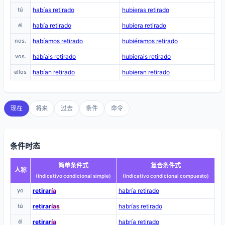
tú
habías retirado
hubieras retirado
él
había retirado
hubiera retirado
nos.
habíamos retirado
hubiéramos retirado
vos.
habíais retirado
hubierais retirado
ellos
habían retirado
hubieran retirado
现在
将来
过去
条件
命令
条件时态
简单条件式
复合条件式
人称
(Indicativo condicional simple)
(Indicativo condicional compuesto)
yo
retirar
ía
habría retirado
tú
retirar
ías
habrías retirado
él
retirar
ía
habría retirado