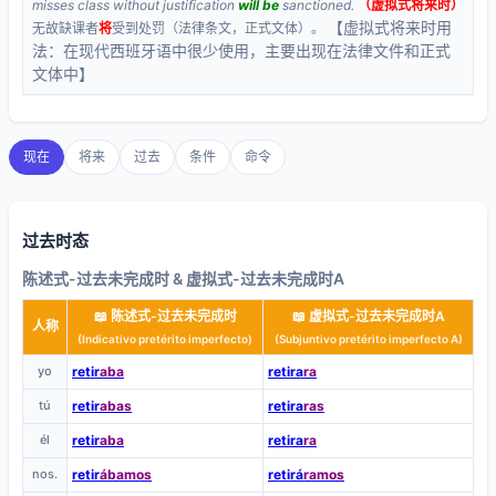
misses class without justification
will be
sanctioned.
（虚拟式将来时）
【虚拟式将来时用
无故缺课者
将
受到处罚（法律条文，正式文体）。
法：在现代西班牙语中很少使用，主要出现在法律文件和正式
文体中】
现在
将来
过去
条件
命令
过去时态
陈述式-过去未完成时 & 虚拟式-过去未完成时A
📖 陈述式-过去未完成时
📖 虚拟式-过去未完成时A
人称
(Indicativo pretérito imperfecto)
(Subjuntivo pretérito imperfecto A)
yo
retir
aba
retira
ra
tú
retir
abas
retira
ras
él
retir
aba
retira
ra
nos.
retir
ábamos
retirá
ramos