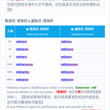
在现代西班牙语中几乎不使用，仅在极其正式的文体中偶尔出
现】
陈述式-将来时 & 虚拟式-将来时
📖 陈述式-将来时
📖 虚拟式-将来时
人称
(Indicativo futuro)
(Subjuntivo futuro)
yo
retirar
é
retira
re
tú
retirar
ás
retira
res
él
retirar
á
retira
re
nos.
retirar
emos
retirá
remos
vos.
retirar
éis
retira
reis
ellos
retirar
án
retira
ren
Mañana viajaré a Madrid para visitar a mi familia.
Tomorrow
I
will
travel to Madrid to visit my family.
（将来时）
明天我
将
去马德里看望我
【陈述式将来时用法：表示将来要发生的动作或状态，
的家人。
也可表示推测和可能性】
El que faltare a clase sin justificación será sancionado.
He who