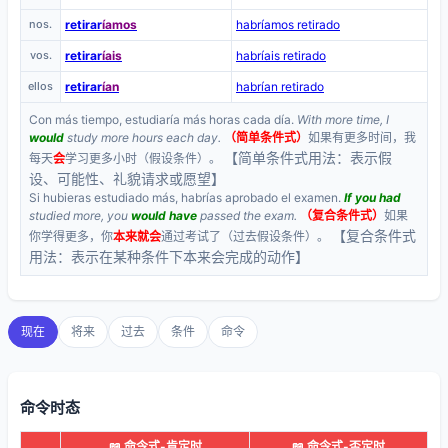
nos.
retirar
íamos
habríamos retirado
vos.
retirar
íais
habríais retirado
ellos
retirar
ían
habrían retirado
Con más tiempo, estudiaría más horas cada día.
With more time, I
would
study more hours each day.
（简单条件式）
如果有更多时间，我
【简单条件式用法：表示假
每天
会
学习更多小时（假设条件）。
设、可能性、礼貌请求或愿望】
Si hubieras estudiado más, habrías aprobado el examen.
If you had
studied more, you
would have
passed the exam.
（复合条件式）
如果
【复合条件式
你学得更多，你
本来就会
通过考试了（过去假设条件）。
用法：表示在某种条件下本来会完成的动作】
现在
将来
过去
条件
命令
命令时态
📖 命令式-肯定时
📖 命令式-否定时