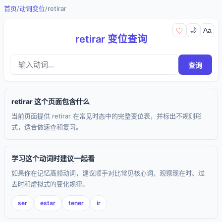
首页
/
动词变位
/
retirar
🌙
Aa
♡
retirar 变位查询
查询
retirar 这个页面包含什么
当前页面提供 retirar 在常见时态中的完整变位表，并标出不规则形
式，适合做速查和复习。
学习这个动词时建议一起看
如果你在记忆高频动词，建议顺手对比常见核心词，观察现在时、过
去时和虚拟式的变化规律。
ser
estar
tener
ir