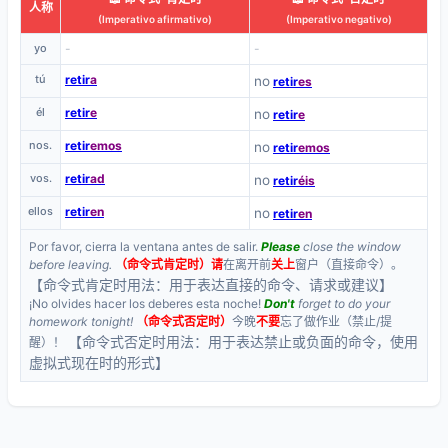
人称
(Imperativo afirmativo)
(Imperativo negativo)
yo
-
-
tú
retir
a
no
retir
es
él
retir
e
no
retir
e
nos.
retir
emos
no
retir
emos
vos.
retir
ad
no
retir
éis
ellos
retir
en
no
retir
en
Por favor, cierra la ventana antes de salir.
Please
close the window
before leaving.
（命令式肯定时）
请
在离开前
关上
窗户（直接命令）。
【命令式肯定时用法：用于表达直接的命令、请求或建议】
¡No olvides hacer los deberes esta noche!
Don't
forget to do your
homework tonight!
（命令式否定时）
今晚
不要
忘了做作业（禁止/提
【命令式否定时用法：用于表达禁止或负面的命令，使用
醒）！
虚拟式现在时的形式】