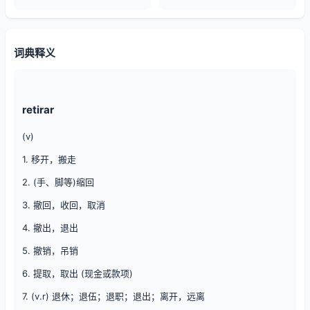
词典释义
retirar
(v)
1. 移开，搬走
2. (手、脚等)缩回
3. 撤回，收回，取消
4. 撤出，退出
5. 撤销，吊销
6. 提取，取出 (现金或款项)
7. (v.r) 退休；退伍；退职；退出；离开，远离