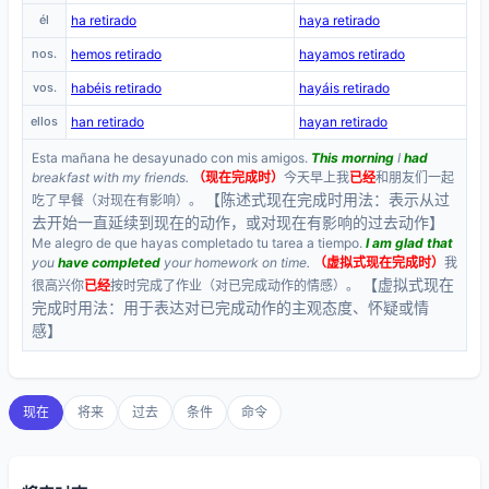
él
ha retirado
haya retirado
nos.
hemos retirado
hayamos retirado
vos.
habéis retirado
hayáis retirado
ellos
han retirado
hayan retirado
Esta mañana he desayunado con mis amigos.
This morning
I
had
breakfast with my friends.
（现在完成时）
今天早上我
已经
和朋友们一起
【陈述式现在完成时用法：表示从过
吃了早餐（对现在有影响）。
去开始一直延续到现在的动作，或对现在有影响的过去动作】
Me alegro de que hayas completado tu tarea a tiempo.
I am glad that
you
have completed
your homework on time.
（虚拟式现在完成时）
我
【虚拟式现在
很高兴你
已经
按时完成了作业（对已完成动作的情感）。
完成时用法：用于表达对已完成动作的主观态度、怀疑或情
感】
现在
将来
过去
条件
命令