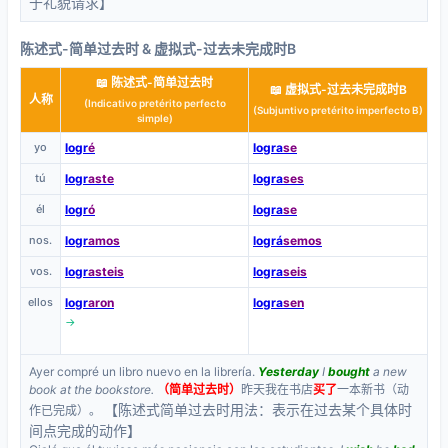
于礼貌请求】
陈述式-简单过去时 & 虚拟式-过去未完成时B
📖 陈述式-简单过去时
📖 虚拟式-过去未完成时B
人称
(Indicativo pretérito perfecto
(Subjuntivo pretérito imperfecto B)
simple)
yo
logr
é
logra
se
tú
logr
aste
logra
ses
él
logr
ó
logra
se
nos.
logr
amos
lográ
semos
vos.
logr
asteis
logra
seis
ellos
logr
aron
logra
sen
→
Ayer compré un libro nuevo en la librería.
Yesterday
I
bought
a new
book at the bookstore.
（简单过去时）
昨天我在书店
买了
一本新书（动
【陈述式简单过去时用法：表示在过去某个具体时
作已完成）。
间点完成的动作】