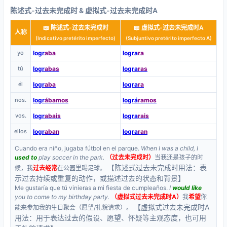
陈述式-过去未完成时 & 虚拟式-过去未完成时A
📖 陈述式-过去未完成时
📖 虚拟式-过去未完成时A
人称
(Indicativo pretérito imperfecto)
(Subjuntivo pretérito imperfecto A)
yo
logr
aba
logra
ra
tú
logr
abas
logra
ras
él
logr
aba
logra
ra
nos.
logr
ábamos
lográ
ramos
vos.
logr
abais
logra
rais
ellos
logr
aban
logra
ran
Cuando era niño, jugaba fútbol en el parque.
When I was a child, I
used to
play soccer in the park.
（过去未完成时）
当我还是孩子的时
【陈述式过去未完成时用法：表
候，我
过去经常
在公园里踢足球。
示过去持续或重复的动作，或描述过去的状态和背景】
Me gustaría que tú vinieras a mi fiesta de cumpleaños.
I
would like
you to come to my birthday party.
（虚拟式过去未完成时A）
我
希望
你
【虚拟式过去未完成时A
能来参加我的生日聚会（愿望/礼貌请求）。
用法：用于表达过去的假设、愿望、怀疑等主观态度，也可用