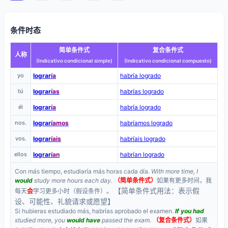
条件时态
简单条件式
复合条件式
人称
(Indicativo condicional simple)
(Indicativo condicional compuesto)
yo
lograr
ía
habría logrado
tú
lograr
ías
habrías logrado
él
lograr
ía
habría logrado
nos.
lograr
íamos
habríamos logrado
vos.
lograr
íais
habríais logrado
ellos
lograr
ían
habrían logrado
Con más tiempo, estudiaría más horas cada día.
With more time, I
would
study more hours each day.
（简单条件式）
如果有更多时间，我
【简单条件式用法：表示假
每天
会
学习更多小时（假设条件）。
设、可能性、礼貌请求或愿望】
Si hubieras estudiado más, habrías aprobado el examen.
If you had
studied more, you
would have
passed the exam.
（复合条件式）
如果