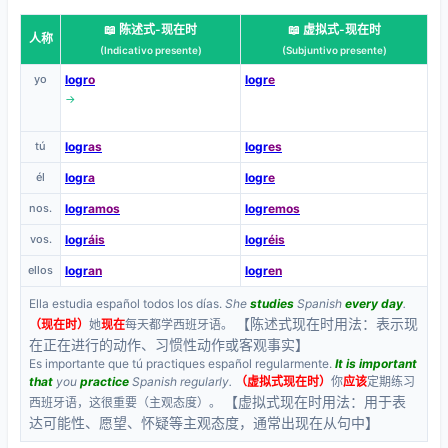
📖 陈述式-现在时
📖 虚拟式-现在时
人称
(Indicativo presente)
(Subjuntivo presente)
yo
logr
o
logr
e
→
tú
logr
as
logr
es
él
logr
a
logr
e
nos.
logr
amos
logr
emos
vos.
logr
áis
logr
éis
ellos
logr
an
logr
en
Ella estudia español todos los días.
She
studies
Spanish
every day
.
【陈述式现在时用法：表示现
（现在时）
她
现在
每天都学西班牙语。
在正在进行的动作、习惯性动作或客观事实】
Es importante que tú practiques español regularmente.
It is important
that
you
practice
Spanish regularly.
（虚拟式现在时）
你
应该
定期练习
【虚拟式现在时用法：用于表
西班牙语，这很重要（主观态度）。
达可能性、愿望、怀疑等主观态度，通常出现在从句中】