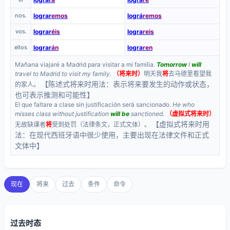
nos.
lograr
emos
lográ
remos
vos.
lograr
éis
logra
reis
ellos
lograr
án
logra
ren
Mañana viajaré a Madrid para visitar a mi familia.
Tomorrow
I
will
travel to Madrid to visit my family.
（将来时）
明天我
将
去马德里看望我
【陈述式将来时用法：表示将来要发生的动作或状态，
的家人。
也可表示推测和可能性】
El que faltare a clase sin justificación será sancionado.
He who
misses class without justification
will be
sanctioned.
（虚拟式将来时）
【虚拟式将来时用
无故缺课者
将
受到处罚（法律条文，正式文体）。
法：在现代西班牙语中很少使用，主要出现在法律文件和正式
文体中】
现在
将来
过去
条件
命令
过去时态