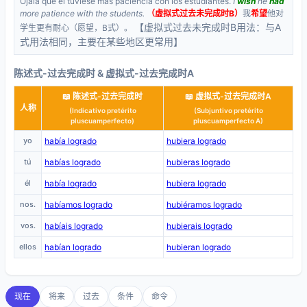
Ojalá que él tuviese más paciencia con los estudiantes.
I
wish
he
had
more patience with the students.
（虚拟式过去未完成时B）
我
希望
他对
【虚拟式过去未完成时B用法：与A
学生更有耐心（愿望，B式）。
式用法相同，主要在某些地区更常用】
陈述式-过去完成时 & 虚拟式-过去完成时A
📖 陈述式-过去完成时
📖 虚拟式-过去完成时A
人称
(Indicativo pretérito
(Subjuntivo pretérito
pluscuamperfecto)
pluscuamperfecto A)
yo
había logrado
hubiera logrado
tú
habías logrado
hubieras logrado
él
había logrado
hubiera logrado
nos.
habíamos logrado
hubiéramos logrado
vos.
habíais logrado
hubierais logrado
ellos
habían logrado
hubieran logrado
现在
将来
过去
条件
命令