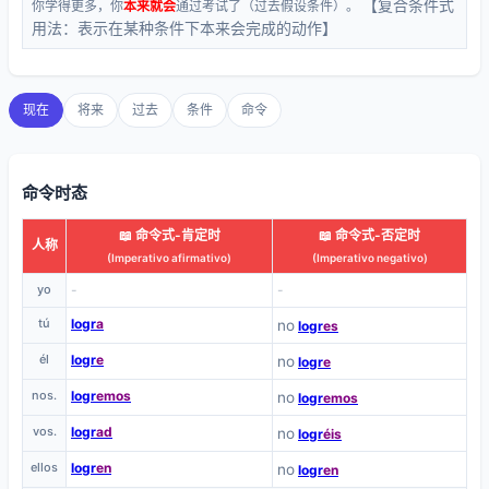
【复合条件式
你学得更多，你
本来就会
通过考试了（过去假设条件）。
用法：表示在某种条件下本来会完成的动作】
现在
将来
过去
条件
命令
命令时态
📖 命令式-肯定时
📖 命令式-否定时
人称
(Imperativo afirmativo)
(Imperativo negativo)
yo
-
-
tú
logr
a
no
logr
es
él
logr
e
no
logr
e
nos.
logr
emos
no
logr
emos
vos.
logr
ad
no
logr
éis
ellos
logr
en
no
logr
en