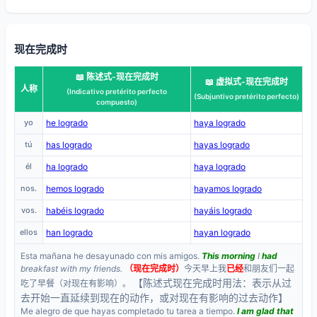
现在完成时
📖 陈述式-现在完成时
📖 虚拟式-现在完成时
人称
(Indicativo pretérito perfecto
(Subjuntivo pretérito perfecto)
compuesto)
yo
he logrado
haya logrado
tú
has logrado
hayas logrado
él
ha logrado
haya logrado
nos.
hemos logrado
hayamos logrado
vos.
habéis logrado
hayáis logrado
ellos
han logrado
hayan logrado
Esta mañana he desayunado con mis amigos.
This morning
I
had
breakfast with my friends.
（现在完成时）
今天早上我
已经
和朋友们一起
【陈述式现在完成时用法：表示从过
吃了早餐（对现在有影响）。
去开始一直延续到现在的动作，或对现在有影响的过去动作】
Me alegro de que hayas completado tu tarea a tiempo.
I am glad that