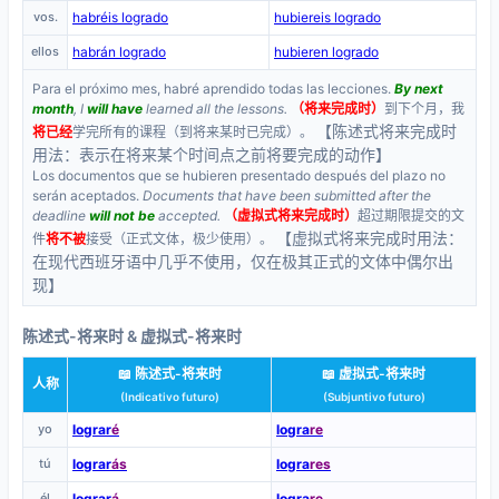
vos.
habréis logrado
hubiereis logrado
ellos
habrán logrado
hubieren logrado
Para el próximo mes, habré aprendido todas las lecciones.
By next
month
, I
will have
learned all the lessons.
（将来完成时）
到下个月，我
【陈述式将来完成时
将已经
学完所有的课程（到将来某时已完成）。
用法：表示在将来某个时间点之前将要完成的动作】
Los documentos que se hubieren presentado después del plazo no
serán aceptados.
Documents that have been submitted after the
deadline
will not be
accepted.
（虚拟式将来完成时）
超过期限提交的文
【虚拟式将来完成时用法：
件
将不被
接受（正式文体，极少使用）。
在现代西班牙语中几乎不使用，仅在极其正式的文体中偶尔出
现】
陈述式-将来时 & 虚拟式-将来时
📖 陈述式-将来时
📖 虚拟式-将来时
人称
(Indicativo futuro)
(Subjuntivo futuro)
yo
lograr
é
logra
re
tú
lograr
ás
logra
res
él
lograr
á
logra
re