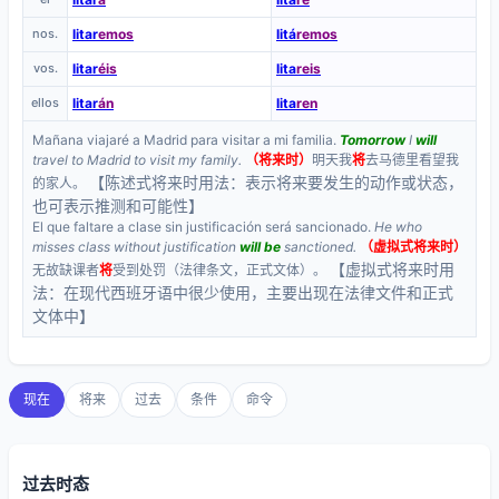
nos.
litar
emos
litá
remos
vos.
litar
éis
lita
reis
ellos
litar
án
lita
ren
Mañana viajaré a Madrid para visitar a mi familia.
Tomorrow
I
will
travel to Madrid to visit my family.
（将来时）
明天我
将
去马德里看望我
【陈述式将来时用法：表示将来要发生的动作或状态，
的家人。
也可表示推测和可能性】
El que faltare a clase sin justificación será sancionado.
He who
misses class without justification
will be
sanctioned.
（虚拟式将来时）
【虚拟式将来时用
无故缺课者
将
受到处罚（法律条文，正式文体）。
法：在现代西班牙语中很少使用，主要出现在法律文件和正式
文体中】
现在
将来
过去
条件
命令
过去时态