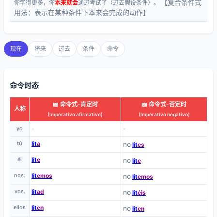
【复合条件式
你学得更多，你
本来就会
通过考试了（过去假设条件）。
用法：表示在某种条件下本来会完成的动作】
现在
将来
过去
条件
命令
命令时态
📖 命令式-肯定时
📖 命令式-否定时
人称
(Imperativo afirmativo)
(Imperativo negativo)
yo
-
-
tú
lit
a
no
lit
es
él
lit
e
no
lit
e
nos.
lit
emos
no
lit
emos
vos.
lit
ad
no
lit
éis
ellos
lit
en
no
lit
en