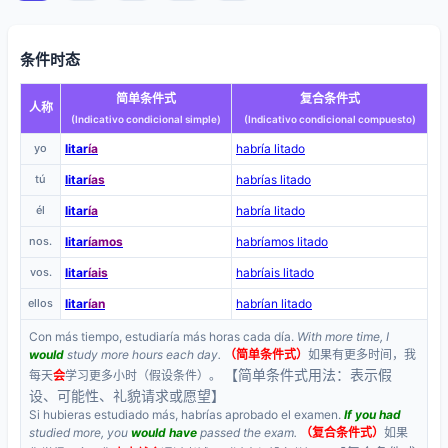
条件时态
简单条件式
复合条件式
人称
(Indicativo condicional simple)
(Indicativo condicional compuesto)
yo
litar
ía
habría litado
tú
litar
ías
habrías litado
él
litar
ía
habría litado
nos.
litar
íamos
habríamos litado
vos.
litar
íais
habríais litado
ellos
litar
ían
habrían litado
Con más tiempo, estudiaría más horas cada día.
With more time, I
would
study more hours each day.
（简单条件式）
如果有更多时间，我
【简单条件式用法：表示假
每天
会
学习更多小时（假设条件）。
设、可能性、礼貌请求或愿望】
Si hubieras estudiado más, habrías aprobado el examen.
If you had
studied more, you
would have
passed the exam.
（复合条件式）
如果