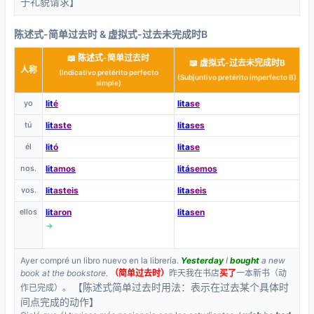
于礼貌请求】
陈述式-简单过去时 & 虚拟式-过去未完成时B
📖 陈述式-简单过去时
📖 虚拟式-过去未完成时B
人称
(Indicativo pretérito perfecto
(Subjuntivo pretérito imperfecto B)
simple)
yo
lit
é
lita
se
tú
lit
aste
lita
ses
él
lit
ó
lita
se
nos.
lit
amos
litá
semos
vos.
lit
asteis
lita
seis
ellos
lit
aron
lita
sen
→
Ayer compré un libro nuevo en la librería.
Yesterday
I
bought
a new
book at the bookstore.
（简单过去时）
昨天我在书店
买了
一本新书（动
【陈述式简单过去时用法：表示在过去某个具体时
作已完成）。
间点完成的动作】