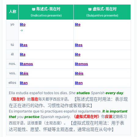
📖 陈述式-现在时
📖 虚拟式-现在时
人称
(Indicativo presente)
(Subjuntivo presente)
yo
lit
o
lit
e
→
tú
lit
as
lit
es
él
lit
a
lit
e
nos.
lit
amos
lit
emos
vos.
lit
áis
lit
éis
ellos
lit
an
lit
en
Ella estudia español todos los días.
She
studies
Spanish
every day
.
【陈述式现在时用法：表示现
（现在时）
她
现在
每天都学西班牙语。
在正在进行的动作、习惯性动作或客观事实】
Es importante que tú practiques español regularmente.
It is important
that
you
practice
Spanish regularly.
（虚拟式现在时）
你
应该
定期练习
【虚拟式现在时用法：用于表
西班牙语，这很重要（主观态度）。
达可能性、愿望、怀疑等主观态度，通常出现在从句中】