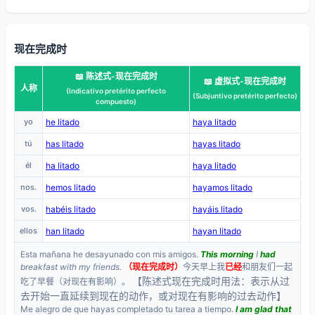
现在完成时
📖 陈述式-现在完成时
📖 虚拟式-现在完成时
人称
(Indicativo pretérito perfecto
(Subjuntivo pretérito perfecto)
compuesto)
yo
he litado
haya litado
tú
has litado
hayas litado
él
ha litado
haya litado
nos.
hemos litado
hayamos litado
vos.
habéis litado
hayáis litado
ellos
han litado
hayan litado
Esta mañana he desayunado con mis amigos.
This morning
I
had
breakfast with my friends.
（现在完成时）
今天早上我
已经
和朋友们一起
【陈述式现在完成时用法：表示从过
吃了早餐（对现在有影响）。
去开始一直延续到现在的动作，或对现在有影响的过去动作】
Me alegro de que hayas completado tu tarea a tiempo.
I am glad that