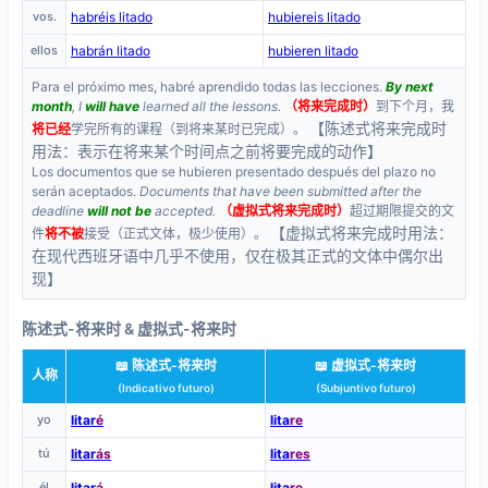
vos.
habréis litado
hubiereis litado
ellos
habrán litado
hubieren litado
Para el próximo mes, habré aprendido todas las lecciones.
By next
month
, I
will have
learned all the lessons.
（将来完成时）
到下个月，我
【陈述式将来完成时
将已经
学完所有的课程（到将来某时已完成）。
用法：表示在将来某个时间点之前将要完成的动作】
Los documentos que se hubieren presentado después del plazo no
serán aceptados.
Documents that have been submitted after the
deadline
will not be
accepted.
（虚拟式将来完成时）
超过期限提交的文
【虚拟式将来完成时用法：
件
将不被
接受（正式文体，极少使用）。
在现代西班牙语中几乎不使用，仅在极其正式的文体中偶尔出
现】
陈述式-将来时 & 虚拟式-将来时
📖 陈述式-将来时
📖 虚拟式-将来时
人称
(Indicativo futuro)
(Subjuntivo futuro)
yo
litar
é
lita
re
tú
litar
ás
lita
res
él
litar
á
lita
re