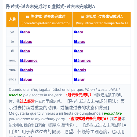
陈述式-过去未完成时 & 虚拟式-过去未完成时A
📖 陈述式-过去未完成时
📖 虚拟式-过去未完成时A
人称
(Indicativo pretérito imperfecto)
(Subjuntivo pretérito imperfecto A)
yo
lit
aba
lita
ra
tú
lit
abas
lita
ras
él
lit
aba
lita
ra
nos.
lit
ábamos
litá
ramos
vos.
lit
abais
lita
rais
ellos
lit
aban
lita
ran
Cuando era niño, jugaba fútbol en el parque.
When I was a child, I
used to
play soccer in the park.
（过去未完成时）
当我还是孩子的时
【陈述式过去未完成时用法：表
候，我
过去经常
在公园里踢足球。
示过去持续或重复的动作，或描述过去的状态和背景】
Me gustaría que tú vinieras a mi fiesta de cumpleaños.
I
would like
you to come to my birthday party.
（虚拟式过去未完成时A）
我
希望
你
【虚拟式过去未完成时A
能来参加我的生日聚会（愿望/礼貌请求）。
用法：用于表达过去的假设、愿望、怀疑等主观态度，也可用