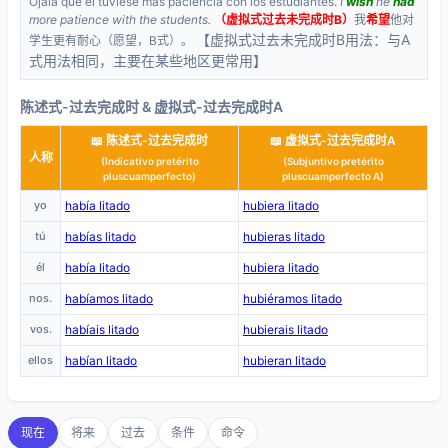
Ojalá que él tuviese más paciencia con los estudiantes.
I
wish
he
had
more patience with the students.
（虚拟式过去未完成时B）
我
希望
他对
【虚拟式过去未完成时B用法：与A
学生更有耐心（愿望，B式）。
式用法相同，主要在某些地区更常用】
陈述式-过去完成时 & 虚拟式-过去完成时A
📖 陈述式-过去完成时
📖 虚拟式-过去完成时A
人称
(Indicativo pretérito
(Subjuntivo pretérito
pluscuamperfecto)
pluscuamperfecto A)
yo
había litado
hubiera litado
tú
habías litado
hubieras litado
él
había litado
hubiera litado
nos.
habíamos litado
hubiéramos litado
vos.
habíais litado
hubierais litado
ellos
habían litado
hubieran litado
现在
将来
过去
条件
命令