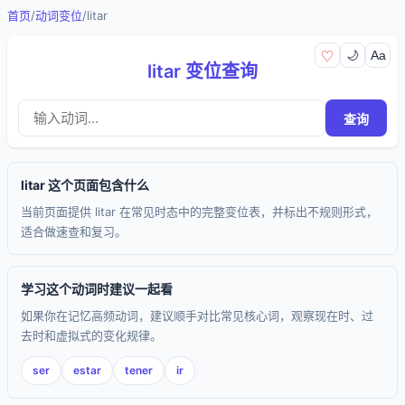
首页
/
动词变位
/
litar
🌙
Aa
♡
litar 变位查询
查询
litar 这个页面包含什么
当前页面提供 litar 在常见时态中的完整变位表，并标出不规则形式，
适合做速查和复习。
学习这个动词时建议一起看
如果你在记忆高频动词，建议顺手对比常见核心词，观察现在时、过
去时和虚拟式的变化规律。
ser
estar
tener
ir