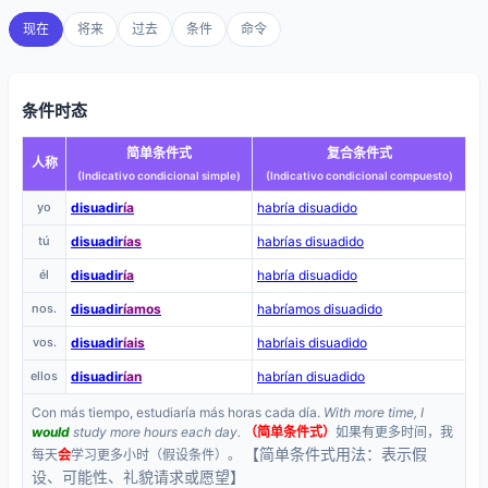
现在
将来
过去
条件
命令
条件时态
简单条件式
复合条件式
人称
(Indicativo condicional simple)
(Indicativo condicional compuesto)
yo
disuadir
ía
habría disuadido
tú
disuadir
ías
habrías disuadido
él
disuadir
ía
habría disuadido
nos.
disuadir
íamos
habríamos disuadido
vos.
disuadir
íais
habríais disuadido
ellos
disuadir
ían
habrían disuadido
Con más tiempo, estudiaría más horas cada día.
With more time, I
would
study more hours each day.
（简单条件式）
如果有更多时间，我
【简单条件式用法：表示假
每天
会
学习更多小时（假设条件）。
设、可能性、礼貌请求或愿望】