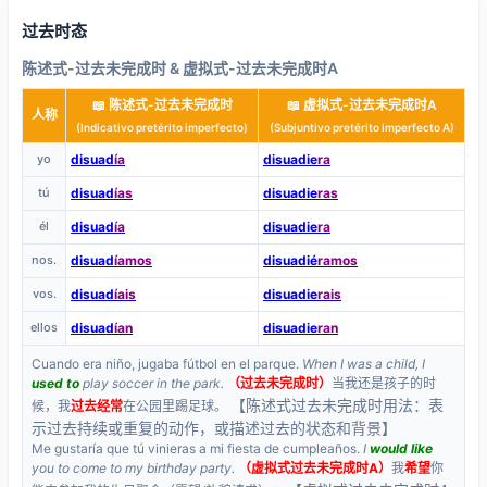
过去时态
陈述式-过去未完成时 & 虚拟式-过去未完成时A
📖 陈述式-过去未完成时
📖 虚拟式-过去未完成时A
人称
(Indicativo pretérito imperfecto)
(Subjuntivo pretérito imperfecto A)
yo
disuad
ía
disuadie
ra
tú
disuad
ías
disuadie
ras
él
disuad
ía
disuadie
ra
nos.
disuad
íamos
disuadié
ramos
vos.
disuad
íais
disuadie
rais
ellos
disuad
ían
disuadie
ran
Cuando era niño, jugaba fútbol en el parque.
When I was a child, I
used to
play soccer in the park.
（过去未完成时）
当我还是孩子的时
【陈述式过去未完成时用法：表
候，我
过去经常
在公园里踢足球。
示过去持续或重复的动作，或描述过去的状态和背景】
Me gustaría que tú vinieras a mi fiesta de cumpleaños.
I
would like
you to come to my birthday party.
（虚拟式过去未完成时A）
我
希望
你