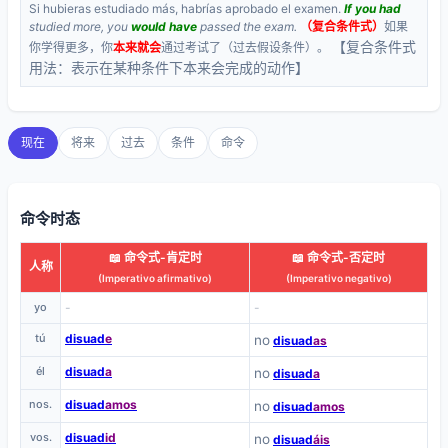
Si hubieras estudiado más, habrías aprobado el examen.
If you had
studied more, you
would have
passed the exam.
（复合条件式）
如果
【复合条件式
你学得更多，你
本来就会
通过考试了（过去假设条件）。
用法：表示在某种条件下本来会完成的动作】
现在
将来
过去
条件
命令
命令时态
📖 命令式-肯定时
📖 命令式-否定时
人称
(Imperativo afirmativo)
(Imperativo negativo)
yo
-
-
tú
disuad
e
no
disuad
as
él
disuad
a
no
disuad
a
nos.
disuad
amos
no
disuad
amos
vos.
disuad
id
no
disuad
áis