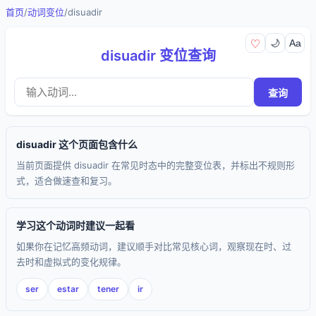
首页
/
动词变位
/
disuadir
🌙
Aa
♡
disuadir 变位查询
查询
disuadir 这个页面包含什么
当前页面提供 disuadir 在常见时态中的完整变位表，并标出不规则形
式，适合做速查和复习。
学习这个动词时建议一起看
如果你在记忆高频动词，建议顺手对比常见核心词，观察现在时、过
去时和虚拟式的变化规律。
ser
estar
tener
ir