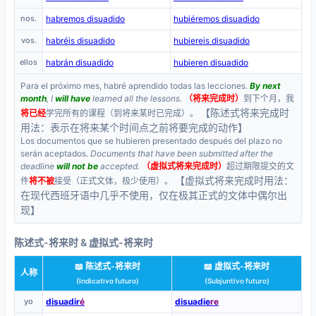
nos.
habremos disuadido
hubiéremos disuadido
vos.
habréis disuadido
hubiereis disuadido
ellos
habrán disuadido
hubieren disuadido
Para el próximo mes, habré aprendido todas las lecciones.
By next
month
, I
will have
learned all the lessons.
（将来完成时）
到下个月，我
【陈述式将来完成时
将已经
学完所有的课程（到将来某时已完成）。
用法：表示在将来某个时间点之前将要完成的动作】
Los documentos que se hubieren presentado después del plazo no
serán aceptados.
Documents that have been submitted after the
deadline
will not be
accepted.
（虚拟式将来完成时）
超过期限提交的文
【虚拟式将来完成时用法：
件
将不被
接受（正式文体，极少使用）。
在现代西班牙语中几乎不使用，仅在极其正式的文体中偶尔出
现】
陈述式-将来时 & 虚拟式-将来时
📖 陈述式-将来时
📖 虚拟式-将来时
人称
(Indicativo futuro)
(Subjuntivo futuro)
yo
disuadir
é
disuadie
re