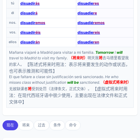
tú
disuadir
ás
disuadie
res
él
disuadir
á
disuadie
re
nos.
disuadir
emos
disuadié
remos
vos.
disuadir
éis
disuadie
reis
ellos
disuadir
án
disuadie
ren
Mañana viajaré a Madrid para visitar a mi familia.
Tomorrow
I
will
travel to Madrid to visit my family.
（将来时）
明天我
将
去马德里看望我
【陈述式将来时用法：表示将来要发生的动作或状态，
的家人。
也可表示推测和可能性】
El que faltare a clase sin justificación será sancionado.
He who
misses class without justification
will be
sanctioned.
（虚拟式将来时）
【虚拟式将来时用
无故缺课者
将
受到处罚（法律条文，正式文体）。
法：在现代西班牙语中很少使用，主要出现在法律文件和正式
文体中】
现在
将来
过去
条件
命令