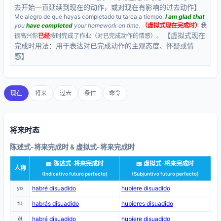
去开始一直延续到现在的动作，或对现在有影响的过去动作】
Me alegro de que hayas completado tu tarea a tiempo.
I am glad that
you
have completed
your homework on time.
（虚拟式现在完成时）
我
【虚拟式现在
很高兴你
已经
按时完成了作业（对已完成动作的情感）。
完成时用法：用于表达对已完成动作的主观态度、怀疑或情
感】
现在
将来
过去
条件
命令
将来时态
陈述式-将来完成时 & 虚拟式-将来完成时
📖 陈述式-将来完成时
📖 虚拟式-将来完成时
人称
(Indicativo futuro perfecto)
(Subjuntivo futuro perfecto)
yo
habré disuadido
hubiere disuadido
tú
habrás disuadido
hubieres disuadido
él
habrá disuadido
hubiere disuadido