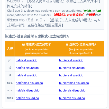
【陈述式简单过去时用法：表示在过去某个具体时
作已完成）。
间点完成的动作】
Ojalá que él tuviese más paciencia con los estudiantes.
I
wish
he
had
more patience with the students.
（虚拟式过去未完成时B）
我
希望
他对
【虚拟式过去未完成时B用法：与A
学生更有耐心（愿望，B式）。
式用法相同，主要在某些地区更常用】
陈述式-过去完成时 & 虚拟式-过去完成时A
📖 陈述式-过去完成时
📖 虚拟式-过去完成时A
人称
(Indicativo pretérito
(Subjuntivo pretérito
pluscuamperfecto)
pluscuamperfecto A)
yo
había disuadido
hubiera disuadido
tú
habías disuadido
hubieras disuadido
él
había disuadido
hubiera disuadido
nos.
habíamos disuadido
hubiéramos disuadido
vos.
habíais disuadido
hubierais disuadido
ellos
habían disuadido
hubieran disuadido