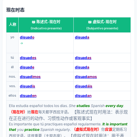
现在时态
📖 陈述式-现在时
📖 虚拟式-现在时
人称
(Indicativo presente)
(Subjuntivo presente)
yo
disuad
o
disuad
a
→
tú
disuad
es
disuad
as
él
disuad
e
disuad
a
nos.
disuad
imos
disuad
amos
vos.
disuad
ís
disuad
áis
ellos
disuad
en
disuad
an
Ella estudia español todos los días.
She
studies
Spanish
every day
.
【陈述式现在时用法：表示现
（现在时）
她
现在
每天都学西班牙语。
在正在进行的动作、习惯性动作或客观事实】
Es importante que tú practiques español regularmente.
It is important
that
you
practice
Spanish regularly.
（虚拟式现在时）
你
应该
定期练习
【虚拟式现在时用法：用于表
西班牙语，这很重要（主观态度）。