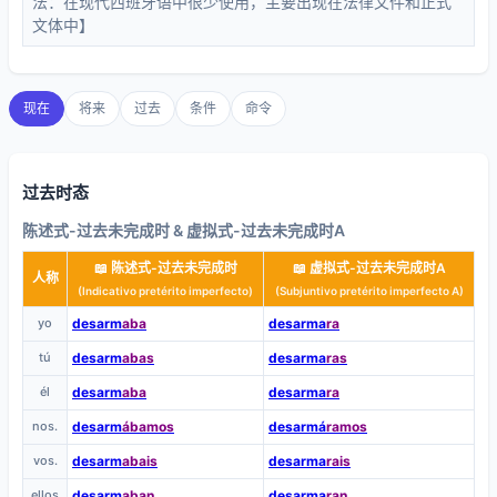
法：在现代西班牙语中很少使用，主要出现在法律文件和正式
文体中】
现在
将来
过去
条件
命令
过去时态
陈述式-过去未完成时 & 虚拟式-过去未完成时A
📖 陈述式-过去未完成时
📖 虚拟式-过去未完成时A
人称
(Indicativo pretérito imperfecto)
(Subjuntivo pretérito imperfecto A)
yo
desarm
aba
desarma
ra
tú
desarm
abas
desarma
ras
él
desarm
aba
desarma
ra
nos.
desarm
ábamos
desarmá
ramos
vos.
desarm
abais
desarma
rais
ellos
desarm
aban
desarma
ran