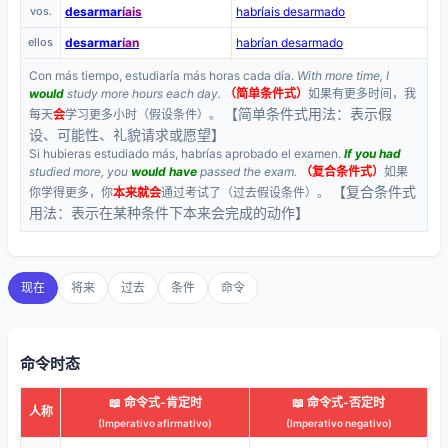
vos.
desarmar
íais
habríais desarmado
ellos
desarmar
ían
habrían desarmado
Con más tiempo, estudiaría más horas cada día.
With more time, I
would
study more hours each day.
（简单条件式）
如果有更多时间，我
【简单条件式用法：表示假
每天
会
学习更多小时（假设条件）。
设、可能性、礼貌请求或愿望】
Si hubieras estudiado más, habrías aprobado el examen.
If you had
studied more, you
would have
passed the exam.
（复合条件式）
如果
【复合条件式
你学得更多，你
本来就会
通过考试了（过去假设条件）。
用法：表示在某种条件下本来会完成的动作】
现在
将来
过去
条件
命令
命令时态
📖 命令式-肯定时
📖 命令式-否定时
人称
(Imperativo afirmativo)
(Imperativo negativo)