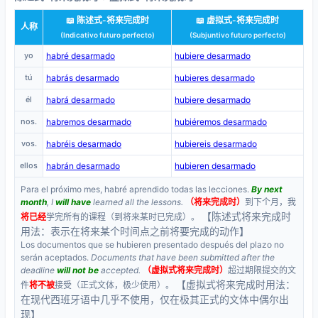
📖 陈述式-将来完成时
📖 虚拟式-将来完成时
人称
(Indicativo futuro perfecto)
(Subjuntivo futuro perfecto)
yo
habré desarmado
hubiere desarmado
tú
habrás desarmado
hubieres desarmado
él
habrá desarmado
hubiere desarmado
nos.
habremos desarmado
hubiéremos desarmado
vos.
habréis desarmado
hubiereis desarmado
ellos
habrán desarmado
hubieren desarmado
Para el próximo mes, habré aprendido todas las lecciones.
By next
month
, I
will have
learned all the lessons.
（将来完成时）
到下个月，我
【陈述式将来完成时
将已经
学完所有的课程（到将来某时已完成）。
用法：表示在将来某个时间点之前将要完成的动作】
Los documentos que se hubieren presentado después del plazo no
serán aceptados.
Documents that have been submitted after the
deadline
will not be
accepted.
（虚拟式将来完成时）
超过期限提交的文
【虚拟式将来完成时用法：
件
将不被
接受（正式文体，极少使用）。
在现代西班牙语中几乎不使用，仅在极其正式的文体中偶尔出
现】