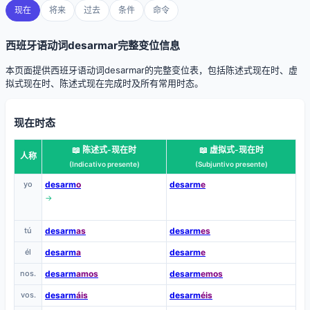
现在
将来
过去
条件
命令
西班牙语动词desarmar完整变位信息
本页面提供西班牙语动词desarmar的完整变位表，包括陈述式现在时、虚
拟式现在时、陈述式现在完成时及所有常用时态。
现在时态
📖 陈述式-现在时
📖 虚拟式-现在时
人称
(Indicativo presente)
(Subjuntivo presente)
yo
desarm
o
desarm
e
→
tú
desarm
as
desarm
es
él
desarm
a
desarm
e
nos.
desarm
amos
desarm
emos
vos.
desarm
áis
desarm
éis