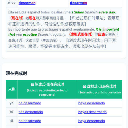
ellos
desarm
an
desarm
en
Ella estudia español todos los días.
She
studies
Spanish
every day
.
【陈述式现在时用法：表示现
（现在时）
她
现在
每天都学西班牙语。
在正在进行的动作、习惯性动作或客观事实】
Es importante que tú practiques español regularmente.
It is important
that
you
practice
Spanish regularly.
（虚拟式现在时）
你
应该
定期练习
【虚拟式现在时用法：用于表
西班牙语，这很重要（主观态度）。
达可能性、愿望、怀疑等主观态度，通常出现在从句中】
现在完成时
📖 陈述式-现在完成时
📖 虚拟式-现在完成时
人称
(Indicativo pretérito perfecto
(Subjuntivo pretérito perfecto)
compuesto)
yo
he desarmado
haya desarmado
tú
has desarmado
hayas desarmado
él
ha desarmado
haya desarmado