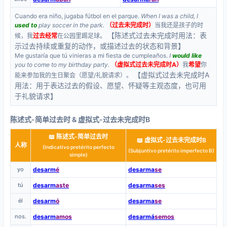
Cuando era niño, jugaba fútbol en el parque.
When I was a child, I
used to
play soccer in the park.
（过去未完成时）
当我还是孩子的时
【陈述式过去未完成时用法：表
候，我
过去经常
在公园里踢足球。
示过去持续或重复的动作，或描述过去的状态和背景】
Me gustaría que tú vinieras a mi fiesta de cumpleaños.
I
would like
you to come to my birthday party.
（虚拟式过去未完成时A）
我
希望
你
【虚拟式过去未完成时A
能来参加我的生日聚会（愿望/礼貌请求）。
用法：用于表达过去的假设、愿望、怀疑等主观态度，也可用
于礼貌请求】
陈述式-简单过去时 & 虚拟式-过去未完成时B
📖 陈述式-简单过去时
📖 虚拟式-过去未完成时B
人称
(Indicativo pretérito perfecto
(Subjuntivo pretérito imperfecto B)
simple)
yo
desarm
é
desarma
se
tú
desarm
aste
desarma
ses
él
desarm
ó
desarma
se
nos.
desarm
amos
desarmá
semos