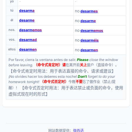
yo
-
-
tú
desarm
a
no
desarm
es
él
desarm
e
no
desarm
e
nos.
desarm
emos
no
desarm
emos
vos.
desarm
ad
no
desarm
éis
ellos
desarm
en
no
desarm
en
Por favor, cierra la ventana antes de salir.
Please
close the window
before leaving.
（命令式肯定时）
请
在离开前
关上
窗户（直接命令）。
【命令式肯定时用法：用于表达直接的命令、请求或建议】
¡No olvides hacer los deberes esta noche!
Don't
forget to do your
homework tonight!
（命令式否定时）
今晚
不要
忘了做作业（禁止/提
【命令式否定时用法：用于表达禁止或负面的命令，使用
醒）！
虚拟式现在时的形式】
网站数据提供：
微西语