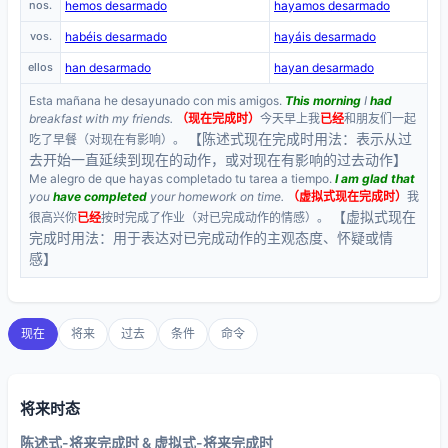
nos.
hemos desarmado
hayamos desarmado
vos.
habéis desarmado
hayáis desarmado
ellos
han desarmado
hayan desarmado
Esta mañana he desayunado con mis amigos.
This morning
I
had
breakfast with my friends.
（现在完成时）
今天早上我
已经
和朋友们一起
【陈述式现在完成时用法：表示从过
吃了早餐（对现在有影响）。
去开始一直延续到现在的动作，或对现在有影响的过去动作】
Me alegro de que hayas completado tu tarea a tiempo.
I am glad that
you
have completed
your homework on time.
（虚拟式现在完成时）
我
【虚拟式现在
很高兴你
已经
按时完成了作业（对已完成动作的情感）。
完成时用法：用于表达对已完成动作的主观态度、怀疑或情
感】
现在
将来
过去
条件
命令
将来时态
陈述式-将来完成时 & 虚拟式-将来完成时