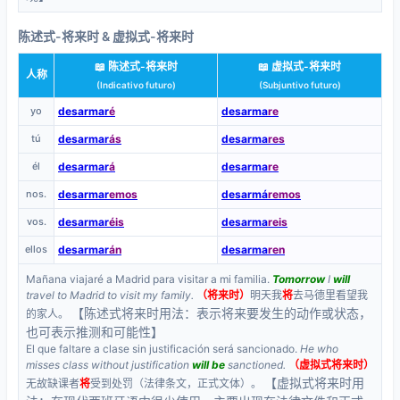
陈述式-将来时 & 虚拟式-将来时
📖 陈述式-将来时
📖 虚拟式-将来时
人称
(Indicativo futuro)
(Subjuntivo futuro)
yo
desarmar
é
desarma
re
tú
desarmar
ás
desarma
res
él
desarmar
á
desarma
re
nos.
desarmar
emos
desarmá
remos
vos.
desarmar
éis
desarma
reis
ellos
desarmar
án
desarma
ren
Mañana viajaré a Madrid para visitar a mi familia.
Tomorrow
I
will
travel to Madrid to visit my family.
（将来时）
明天我
将
去马德里看望我
【陈述式将来时用法：表示将来要发生的动作或状态，
的家人。
也可表示推测和可能性】
El que faltare a clase sin justificación será sancionado.
He who
misses class without justification
will be
sanctioned.
（虚拟式将来时）
【虚拟式将来时用
无故缺课者
将
受到处罚（法律条文，正式文体）。