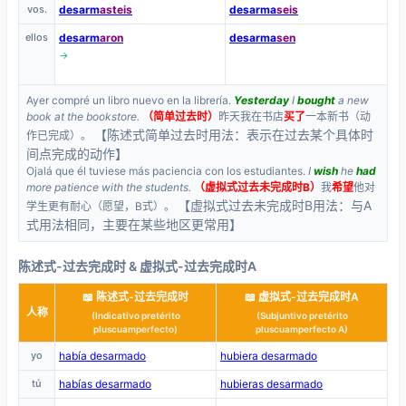
vos.
desarm
asteis
desarma
seis
ellos
desarm
aron
desarma
sen
→
Ayer compré un libro nuevo en la librería.
Yesterday
I
bought
a new
book at the bookstore.
（简单过去时）
昨天我在书店
买了
一本新书（动
【陈述式简单过去时用法：表示在过去某个具体时
作已完成）。
间点完成的动作】
Ojalá que él tuviese más paciencia con los estudiantes.
I
wish
he
had
more patience with the students.
（虚拟式过去未完成时B）
我
希望
他对
【虚拟式过去未完成时B用法：与A
学生更有耐心（愿望，B式）。
式用法相同，主要在某些地区更常用】
陈述式-过去完成时 & 虚拟式-过去完成时A
📖 陈述式-过去完成时
📖 虚拟式-过去完成时A
人称
(Indicativo pretérito
(Subjuntivo pretérito
pluscuamperfecto)
pluscuamperfecto A)
yo
había desarmado
hubiera desarmado
tú
habías desarmado
hubieras desarmado