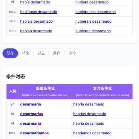
él
había desarmado
hubiera desarmado
nos.
habíamos desarmado
hubiéramos desarmado
vos.
habíais desarmado
hubierais desarmado
ellos
habían desarmado
hubieran desarmado
现在
将来
过去
条件
命令
条件时态
简单条件式
复合条件式
人称
(Indicativo condicional simple)
(Indicativo condicional compuesto)
yo
desarmar
ía
habría desarmado
tú
desarmar
ías
habrías desarmado
él
desarmar
ía
habría desarmado
nos.
desarmar
íamos
habríamos desarmado