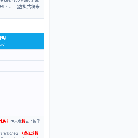
e been submitted after
【虚拟式将来
使用）。
来时
uro)
来时）
明天我
将
去马德里
anctioned.
（虚拟式将