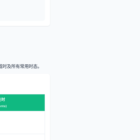
完成时及所有常用时态。
在时
ente)