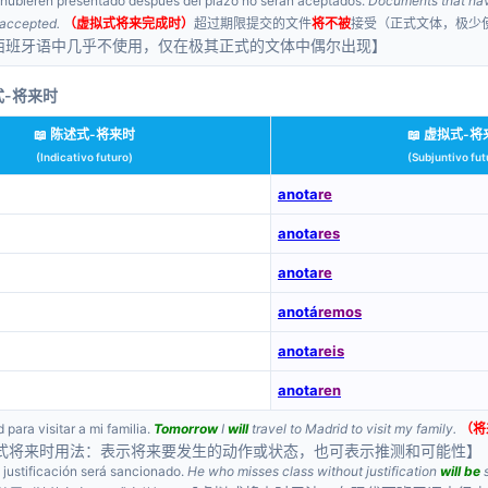
hubieren presentado después del plazo no serán aceptados.
Documents that hav
accepted.
（虚拟式将来完成时）
超过期限提交的文件
将不被
接受（正式文体，极少
西班牙语中几乎不使用，仅在极其正式的文体中偶尔出现】
式-将来时
📖 陈述式-将来时
📖 虚拟式-将
(Indicativo futuro)
(Subjuntivo fut
anota
re
anota
res
anota
re
anotá
remos
anota
reis
anota
ren
para visitar a mi familia.
Tomorrow
I
will
travel to Madrid to visit my family.
（将
式将来时用法：表示将来要发生的动作或状态，也可表示推测和可能性】
n justificación será sancionado.
He who misses class without justification
will be
s