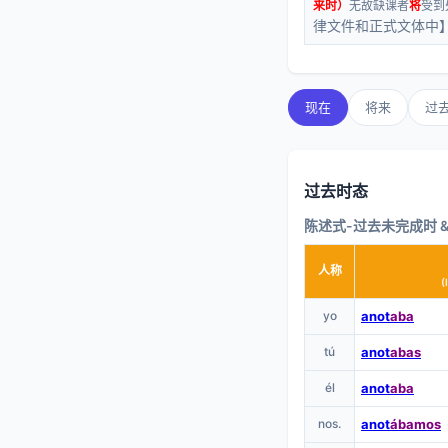
来时）
无故缺课者
将
受到
律文件和正式文体中
现在
将来
过
过去时态
陈述式-过去未完成时 
人称
(
yo
anot
aba
tú
anot
abas
él
anot
aba
nos.
anot
ábamos