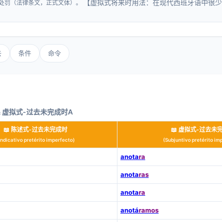
【虚拟式将来时用法：在现代西班牙语中很少
处罚（法律条文，正式文体）。
】
去
条件
命令
& 虚拟式-过去未完成时A
📖 陈述式-过去未完成时
📖 虚拟式-过去未
Indicativo pretérito imperfecto)
(Subjuntivo pretérito im
anota
ra
anota
ras
anota
ra
anotá
ramos