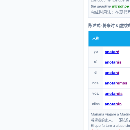
Los documentos que se 
the deadline
will not be
完成时用法：在现代
陈述式-将来时 & 虚拟
人称
yo
anotar
é
tú
anotar
ás
él
anotar
á
nos.
anotar
emos
vos.
anotar
éis
ellos
anotar
án
Mañana viajaré a Madrid 
【陈述
看望我的家人。
El que faltare a clase si