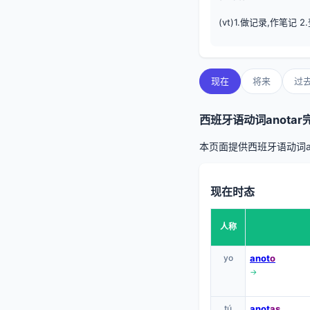
(vt)1.做记录,作笔记 2.
现在
将来
过
西班牙语动词anota
本页面提供西班牙语动词a
现在时态
人称
yo
anot
o
→
tú
anot
as