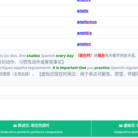
anot
e
anot
emos
anot
éis
anot
en
os los días.
She
studies
Spanish
every day
.
（现在时）
她
现在
每天都学西班牙语
行的动作、习惯性动作或客观事实】
actiques español regularmente.
It is important that
you
practice
Spanish regularl
【虚拟式现在时用法：用于表达可能性、愿望、怀疑
很重要（主观态度）。
📖 陈述式-现在完成时
📖 虚拟式
(Indicativo pretérito perfecto compuesto)
(Subjuntivo pret