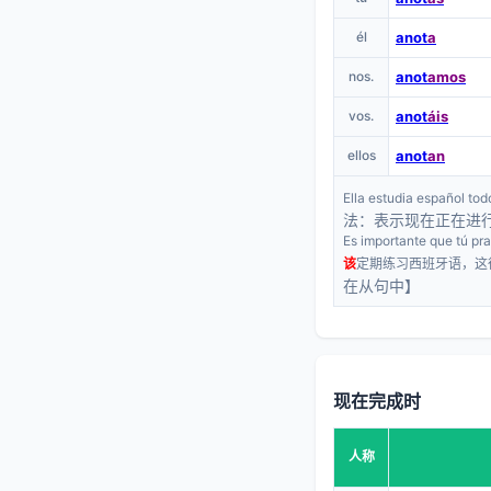
él
anot
a
nos.
anot
amos
vos.
anot
áis
ellos
anot
an
Ella estudia español tod
法：表示现在正在进
Es importante que tú pr
该
定期练习西班牙语，这
在从句中】
现在完成时
人称