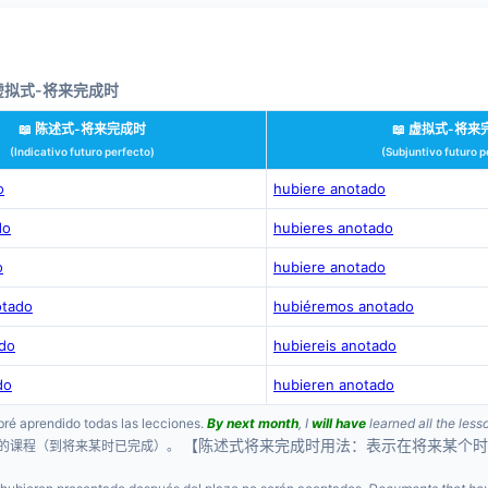
 虚拟式-将来完成时
📖 陈述式-将来完成时
📖 虚拟式-将来
(Indicativo futuro perfecto)
(Subjuntivo futuro p
o
hubiere anotado
do
hubieres anotado
o
hubiere anotado
otado
hubiéremos anotado
ado
hubiereis anotado
do
hubieren anotado
bré aprendido todas las lecciones.
By next month
, I
will have
learned all the less
【陈述式将来完成时用法：表示在将来某个时
的课程（到将来某时已完成）。