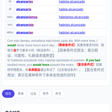
tú
alcanzar
ías
habrías alcanzado
él
alcanzar
ía
habría alcanzado
nos.
alcanzar
íamos
habríamos alcanzado
vos.
alcanzar
íais
habríais alcanzado
ellos
alcanzar
ían
habrían alcanzado
Con más tiempo, estudiaría más horas cada día.
With more time, I
would
study more hours each day.
（简单条件式）
如果有更多时间，我
【简单条件式用法：表示假
每天
会
学习更多小时（假设条件）。
设、可能性、礼貌请求或愿望】
Si hubieras estudiado más, habrías aprobado el examen.
If you had
studied more, you
would have
passed the exam.
（复合条件式）
如果
【复合条件式
你学得更多，你
本来就会
通过考试了（过去假设条件）。
用法：表示在某种条件下本来会完成的动作】
现在
将来
过去
条件
命令