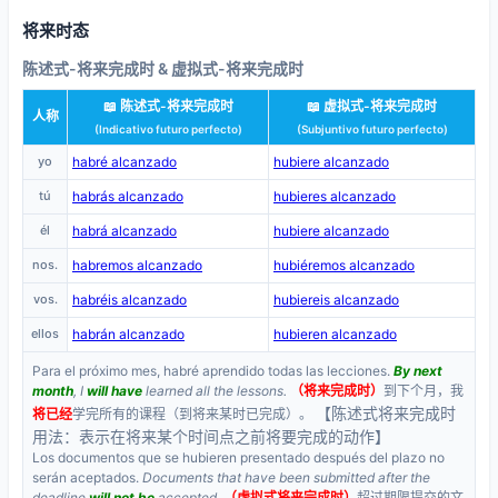
将来时态
陈述式-将来完成时 & 虚拟式-将来完成时
📖 陈述式-将来完成时
📖 虚拟式-将来完成时
人称
(Indicativo futuro perfecto)
(Subjuntivo futuro perfecto)
yo
habré alcanzado
hubiere alcanzado
tú
habrás alcanzado
hubieres alcanzado
él
habrá alcanzado
hubiere alcanzado
nos.
habremos alcanzado
hubiéremos alcanzado
vos.
habréis alcanzado
hubiereis alcanzado
ellos
habrán alcanzado
hubieren alcanzado
Para el próximo mes, habré aprendido todas las lecciones.
By next
month
, I
will have
learned all the lessons.
（将来完成时）
到下个月，我
【陈述式将来完成时
将已经
学完所有的课程（到将来某时已完成）。
用法：表示在将来某个时间点之前将要完成的动作】
Los documentos que se hubieren presentado después del plazo no
serán aceptados.
Documents that have been submitted after the
deadline
will not be
accepted.
（虚拟式将来完成时）
超过期限提交的文