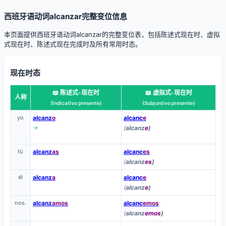
西班牙语动词alcanzar完整变位信息
本页面提供西班牙语动词alcanzar的完整变位表，包括陈述式现在时、虚拟
式现在时、陈述式现在完成时及所有常用时态。
现在时态
📖 陈述式-现在时
📖 虚拟式-现在时
人称
(Indicativo presente)
(Subjuntivo presente)
yo
alcanz
o
alcanc
e
→
(
alcanz
e
)
tú
alcanz
as
alcanc
es
(
alcanz
es
)
él
alcanz
a
alcanc
e
(
alcanz
e
)
nos.
alcanz
amos
alcanc
emos
(
alcanz
emos
)