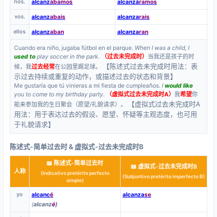
nos.
alcanz
ábamos
alcanzá
ramos
vos.
alcanz
abais
alcanza
rais
ellos
alcanz
aban
alcanza
ran
Cuando era niño, jugaba fútbol en el parque.
When I was a child, I
used to
play soccer in the park.
（过去未完成时）
当我还是孩子的时
【陈述式过去未完成时用法：表
候，我
过去经常
在公园里踢足球。
示过去持续或重复的动作，或描述过去的状态和背景】
Me gustaría que tú vinieras a mi fiesta de cumpleaños.
I
would like
you to come to my birthday party.
（虚拟式过去未完成时A）
我
希望
你
【虚拟式过去未完成时A
能来参加我的生日聚会（愿望/礼貌请求）。
用法：用于表达过去的假设、愿望、怀疑等主观态度，也可用
于礼貌请求】
陈述式-简单过去时 & 虚拟式-过去未完成时B
📖 陈述式-简单过去时
📖 虚拟式-过去未完成时B
人称
(Indicativo pretérito perfecto
(Subjuntivo pretérito imperfecto B)
simple)
yo
alcanc
é
alcanza
se
(
alcanz
é
)