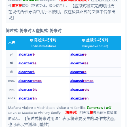
【虚拟式将来完成时用法：
件
将不被
接受（正式文体，极少使用）。
在现代西班牙语中几乎不使用，仅在极其正式的文体中偶尔出
现】
陈述式-将来时 & 虚拟式-将来时
📖 陈述式-将来时
📖 虚拟式-将来时
人称
(Indicativo futuro)
(Subjuntivo futuro)
yo
alcanzar
é
alcanza
re
tú
alcanzar
ás
alcanza
res
él
alcanzar
á
alcanza
re
nos.
alcanzar
emos
alcanzá
remos
vos.
alcanzar
éis
alcanza
reis
ellos
alcanzar
án
alcanza
ren
Mañana viajaré a Madrid para visitar a mi familia.
Tomorrow
I
will
travel to Madrid to visit my family.
（将来时）
明天我
将
去马德里看望我
【陈述式将来时用法：表示将来要发生的动作或状态，
的家人。
也可表示推测和可能性】