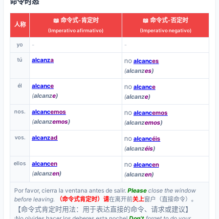
命令时态
📖 命令式-肯定时
📖 命令式-否定时
人称
(Imperativo afirmativo)
(Imperativo negativo)
yo
-
-
tú
alcanz
a
no
alcanc
es
(
alcanz
es
)
él
alcanc
e
no
alcanc
e
(
alcanz
e
)
(
alcanz
e
)
nos.
alcanc
emos
no
alcanc
emos
(
alcanz
emos
)
(
alcanz
emos
)
vos.
alcanz
ad
no
alcanc
éis
(
alcanz
éis
)
ellos
alcanc
en
no
alcanc
en
(
alcanz
en
)
(
alcanz
en
)
Por favor, cierra la ventana antes de salir.
Please
close the window
before leaving.
（命令式肯定时）
请
在离开前
关上
窗户（直接命令）。
【命令式肯定时用法：用于表达直接的命令、请求或建议】
¡No olvides hacer los deberes esta noche!
Don't
forget to do your