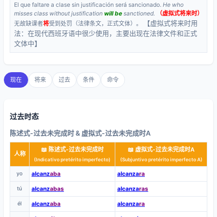
El que faltare a clase sin justificación será sancionado.
He who
misses class without justification
will be
sanctioned.
（虚拟式将来时）
【虚拟式将来时用
无故缺课者
将
受到处罚（法律条文，正式文体）。
法：在现代西班牙语中很少使用，主要出现在法律文件和正式
文体中】
现在
将来
过去
条件
命令
过去时态
陈述式-过去未完成时 & 虚拟式-过去未完成时A
📖 陈述式-过去未完成时
📖 虚拟式-过去未完成时A
人称
(Indicativo pretérito imperfecto)
(Subjuntivo pretérito imperfecto A)
yo
alcanz
aba
alcanza
ra
tú
alcanz
abas
alcanza
ras
él
alcanz
aba
alcanza
ra