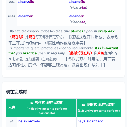
vos.
alcanz
áis
alcanc
éis
(
alcanz
éis
)
ellos
alcanz
an
alcanc
en
(
alcanz
en
)
Ella estudia español todos los días.
She
studies
Spanish
every day
.
【陈述式现在时用法：表示现
（现在时）
她
现在
每天都学西班牙语。
在正在进行的动作、习惯性动作或客观事实】
Es importante que tú practiques español regularmente.
It is important
that
you
practice
Spanish regularly.
（虚拟式现在时）
你
应该
定期练习
【虚拟式现在时用法：用于表
西班牙语，这很重要（主观态度）。
达可能性、愿望、怀疑等主观态度，通常出现在从句中】
现在完成时
📖 陈述式-现在完成时
📖 虚拟式-现在完成时
人称
(Indicativo pretérito perfecto
(Subjuntivo pretérito perfecto)
compuesto)
yo
he alcanzado
haya alcanzado