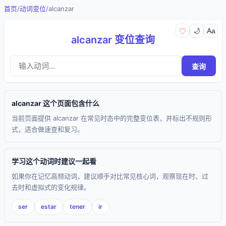
首页
/
动词变位
/
alcanzar
🌙
Aa
♡
alcanzar 变位查询
查询
alcanzar 这个页面包含什么
当前页面提供 alcanzar 在常见时态中的完整变位表，并标出不规则形
式，适合做速查和复习。
学习这个动词时建议一起看
如果你在记忆高频动词，建议顺手对比常见核心词，观察现在时、过
去时和虚拟式的变化规律。
ser
estar
tener
ir