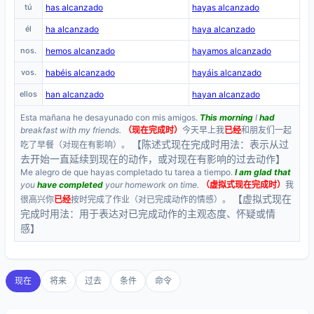
tú
has alcanzado
hayas alcanzado
él
ha alcanzado
haya alcanzado
nos.
hemos alcanzado
hayamos alcanzado
vos.
habéis alcanzado
hayáis alcanzado
ellos
han alcanzado
hayan alcanzado
Esta mañana he desayunado con mis amigos.
This morning
I
had
breakfast with my friends.
（现在完成时）
今天早上我
已经
和朋友们一起
【陈述式现在完成时用法：表示从过
吃了早餐（对现在有影响）。
去开始一直延续到现在的动作，或对现在有影响的过去动作】
Me alegro de que hayas completado tu tarea a tiempo.
I am glad that
you
have completed
your homework on time.
（虚拟式现在完成时）
我
【虚拟式现在
很高兴你
已经
按时完成了作业（对已完成动作的情感）。
完成时用法：用于表达对已完成动作的主观态度、怀疑或情
感】
现在
将来
过去
条件
命令