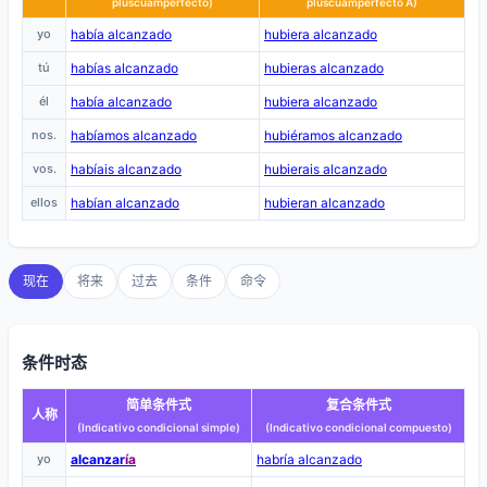
pluscuamperfecto)
pluscuamperfecto A)
yo
había alcanzado
hubiera alcanzado
tú
habías alcanzado
hubieras alcanzado
él
había alcanzado
hubiera alcanzado
nos.
habíamos alcanzado
hubiéramos alcanzado
vos.
habíais alcanzado
hubierais alcanzado
ellos
habían alcanzado
hubieran alcanzado
现在
将来
过去
条件
命令
条件时态
简单条件式
复合条件式
人称
(Indicativo condicional simple)
(Indicativo condicional compuesto)
yo
alcanzar
ía
habría alcanzado