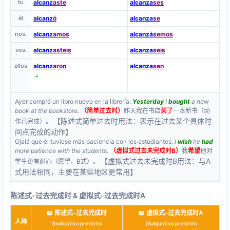
tú
alcanz
aste
alcanza
ses
él
alcanz
ó
alcanza
se
nos.
alcanz
amos
alcanzá
semos
vos.
alcanz
asteis
alcanza
seis
ellos
alcanz
aron
alcanza
sen
→
Ayer compré un libro nuevo en la librería.
Yesterday
I
bought
a new
book at the bookstore.
（简单过去时）
昨天我在书店
买了
一本新书（动
【陈述式简单过去时用法：表示在过去某个具体时
作已完成）。
间点完成的动作】
Ojalá que él tuviese más paciencia con los estudiantes.
I
wish
he
had
more patience with the students.
（虚拟式过去未完成时B）
我
希望
他对
【虚拟式过去未完成时B用法：与A
学生更有耐心（愿望，B式）。
式用法相同，主要在某些地区更常用】
陈述式-过去完成时 & 虚拟式-过去完成时A
📖 陈述式-过去完成时
📖 虚拟式-过去完成时A
人称
(Indicativo pretérito
(Subjuntivo pretérito